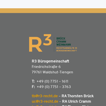
R3 Bürogemeinschaft
Friedrichstraße 6
79761 Waldshut-Tiengen
T:
+49 (0) 7751 – 1611
F:
+49 (0) 7751 – 3763
tb@r3-recht.de
–
RA Thorsten Brück
uc@r3-recht.de
–
RA Ulrich Cramm