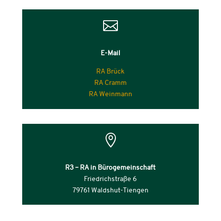

E-Mail
RA Brück
RA Cramm
RA Weinmann

R3 – RA in Bürogemeinschaft
Friedrichstraße 6
79761 Waldshut-Tiengen